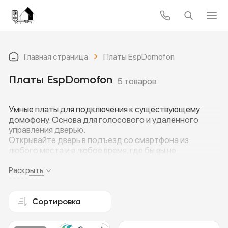
Главная страница
Платы EspDomofon
Платы EspDomofon
5 товаров
Умные платы для подключения к существующему
домофону. Основа для голосового и удалённого
управления дверью.
Открывайте дверь в подъезд со смартфона из
любого места и в любое время, где бы вы не
находились.
Контроль звука и бесшумный режим
Раскрыть
Интеграция с системами умного дома Home assistant
и по mqtt
Открытие двери через Телеграмм
Сортировка