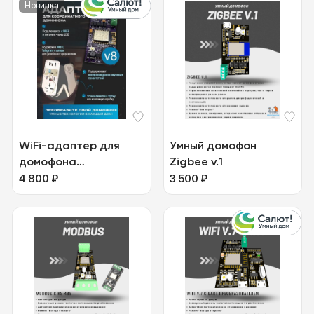
Новинка
WiFi-адаптер для
Умный домофон
домофона
Zigbee v.1
SmartIntercom v.8
4 800
₽
3 500
₽