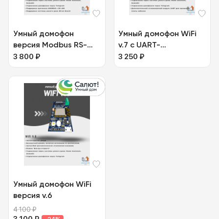
Умный домофон
Умный домофон WiFi
версия Modbus RS-
v.7 с UART-
485
3 800
₽
преобразователем
3 250
₽
Умный домофон WiFi
версия v.6
4 100
₽