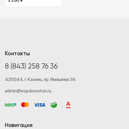
преобразователем
3 250
₽
Контакты
8 (843) 258 76 36
420044,
г. Казань,
пр. Ямашева 38
admin@espdomofon.ru
Навигация