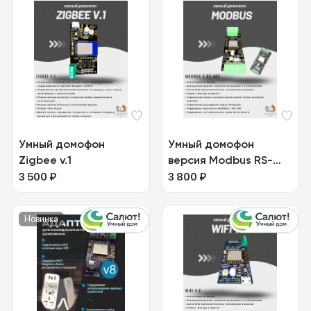
Умный домофон
Умный домофон
Zigbee v.1
версия Modbus RS-
3 500
₽
485
3 800
₽
Новинка