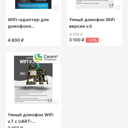
WiFi-адаптер для
Умный домофон WiFi
домофона
версия v.6
SmartIntercom v.8
4 100
₽
3 100
₽
4 800
₽
-24%
Умный домофон WiFi
v.7 с UART-