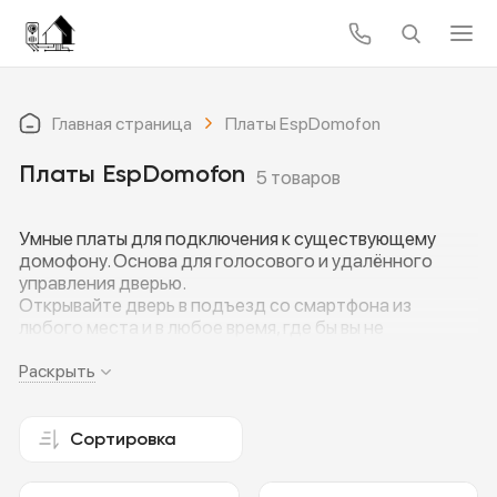
Главная страница
Платы EspDomofon
Платы EspDomofon
5 товаров
Умные платы для подключения к существующему
домофону. Основа для голосового и удалённого
управления дверью.
Открывайте дверь в подъезд со смартфона из
любого места и в любое время, где бы вы не
находились.
Контроль звука и бесшумный режим
Раскрыть
Интеграция с системами умного дома Home assistant
и по mqtt
Открытие двери через Телеграмм
Сортировка