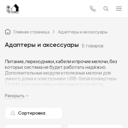
Главная страница
Адаптеры и аксессуары
Адаптеры и аксессуары
5 товаров
Питание, переходники, кабели и прочие мелочи, без
которых система не будет работать надёжно.
Дополнительные модули и полезные мелочи для
умного дома и электроники: USB–Serial конвертеры
CH340 для настройки и прошивки устройств,
надёжные зарядные кабели Hoco X88 USB–Type-C и
сетевые зарядные устройства Borofone, понижающие
Раскрыть
DC-DC преобразователи для питания модулей, а
также ZigBee-выключатели и Wi-Fi умные розетки Tuya
16А с энергомониторингом. Всё, что нужно, чтобы
Сортировка
подключать, питать и удобно управлять вашими
гаджетами и автоматикой.