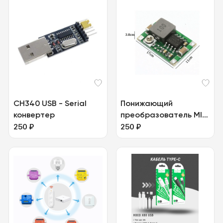
CH340 USB - Serial
Понижающий
конвертер
преобразователь MINI
250
₽
DC-DC 5-23 В
250
₽