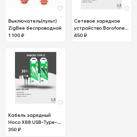
Выключатель(пульт)
Сетевое зарядное
ZigBee беспроводной
устройство Borofone
1 100
₽
BAS11A
450
₽
Кабель зарядный
Hoco X88 USB-Type-C
3.0
350
₽