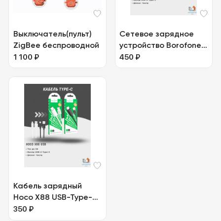
Выключатель(пульт)
Сетевое зарядное
ZigBee беспроводной
устройство Borofone
1 100
₽
BAS11A
450
₽
Кабель зарядный
Hoco X88 USB-Type-C
3.0
350
₽