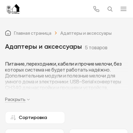
Главная страница
Адаптеры и аксессуары
Адаптеры и аксессуары
5 товаров
Питание, переходники, кабели и прочие мелочи, без
которых система не будет работать надёжно.
Дополнительные модули и полезные мелочи для
умного дома и электроники: USB–Serial конвертеры
CH340 для настройки и прошивки устройств,
надёжные зарядные кабели Hoco X88 USB–Type-C и
сетевые зарядные устройства Borofone, понижающие
Раскрыть
DC-DC преобразователи для питания модулей, а
также ZigBee-выключатели и Wi-Fi умные розетки Tuya
16А с энергомониторингом. Всё, что нужно, чтобы
Сортировка
подключать, питать и удобно управлять вашими
гаджетами и автоматикой.