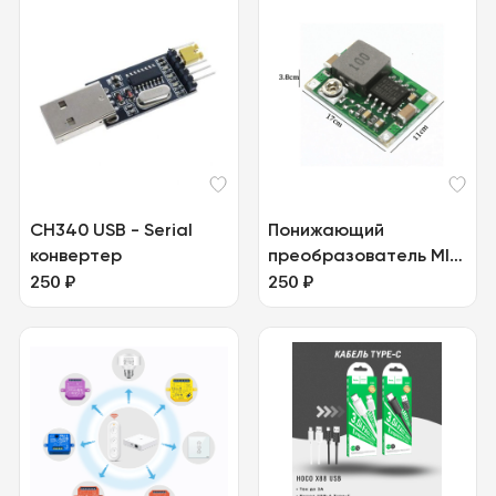
CH340 USB - Serial
Понижающий
конвертер
преобразователь MINI
250
₽
DC-DC 5-23 В
250
₽