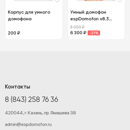
Корпус для умного
Умный домофон
домофона
espDomofon v8.3
координатный
8 000
₽
6 300
₽
200
₽
-21%
Контакты
8 (843) 258 76 36
420044,
г. Казань,
пр. Ямашева 38
admin@espdomofon.ru