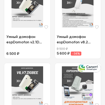
Умный домофон
Умный домофон
espDomofon v2.1D
espDomofon v8.2
цифровой
координатный
8 500
₽
5 600
₽
6 500
₽
-34%