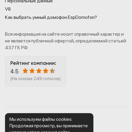
Персональные данные
V8
Как выбрать умный домофон EspDomofon?
Вся информация на сайте носит справочный характер и
не является публичной офертой, определяемой статьей
437 ГК РФ
Рейтинг компании:
4.5
(На основе 249 голосов)
Мы используем файлы cookies.
© 2021 — 2026 Espdomofon
Продолжая просмотр, вы принимаете