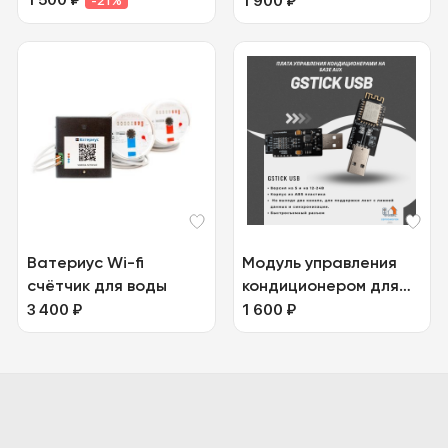
1 500
₽
1 900
₽
-21%
Ватериус Wi-fi
Модуль управления
счётчик для воды
кондиционером для
3 400
₽
EspHome
1 600
₽