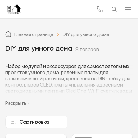
Главная страница
DIY для умного дома
DIY для умного дома
8 товаров
Набор модулей и аксессуаров для самостоятельных
проектов умного дома: релейные платы для
гальванической развязки, крепления на DIN-рейку для
контроллеров GLED, платы управления адресными
светодиодными лентами Gled One, Wi-Fi счётчик воды
«Ватериус» с автоматической передачей показаний,
аудио-модуль для умного домофона EspDomofon и
Раскрыть
модуль управления кондиционером под EspHome.
Всё, что нужно, чтобы гибко собрать и расширить
свою систему под свои задачи.
Сортировка