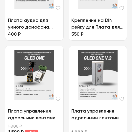
Плата аудио для
Крепление на DIN
умного домофона
рейку для Плата для
Voice module
400
₽
контроллера Gled
550
₽
EspDomofon
Плата управления
Плата управления
адресными лентами и
адресными лентами и
светодиодами Gled
светодиодами Gled
1 900
₽
One
One v.2