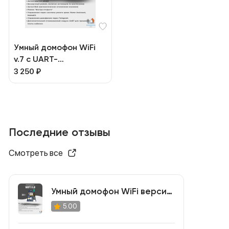
Умный домофон WiFi
v.7 с UART-
преобразователем
3 250
₽
Последние отзывы
Смотреть все
Умный домофон WiFi версия
v.6
5.00