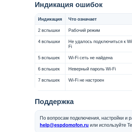
Индикация ошибок
Индикация
Что означает
2 вспышки
Рабочий режим
4 вспышки
Не удалось подключиться к Wi
Fi
5 вспышек
Wi-Fi сеть не найдена
6 вспышек
Неверный пароль Wi-Fi
7 вспышек
Wi-Fi не настроен
Поддержка
По вопросам подключения, настройки и 
help@espdomofon.ru
или используйте Te