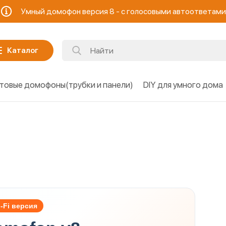
Готовые домофоны(трубки и панели)
Еще
Умный домофон версия 8 - с голосовыми автоответами
Каталог
товые домофоны(трубки и панели)
DIY для умного дома
-Fi версия