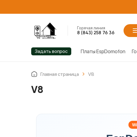
Платы EspDomofon
Горячая линия
8 (843) 258 76 36
Задать вопрос
Платы EspDomofon
Го
Главная страница
V8
V8
Wi