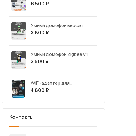
6 500
₽
Умный домофон версия...
3 800
₽
Умный домофон Zigbee v.1
3 500
₽
WiFi-адаптер для...
4 800
₽
Контакты