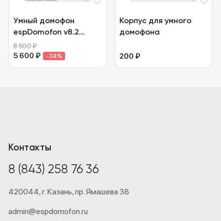
Умный домофон
Корпус для умного
espDomofon v8.2
домофона
координатный
8 500
₽
5 600
₽
200
₽
-34%
Контакты
8 (843) 258 76 36
420044,
г. Казань,
пр. Ямашева 38
admin@espdomofon.ru