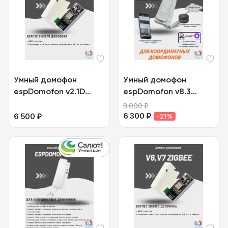
Умный домофон
Умный домофон
espDomofon v2.1D
espDomofon v8.3
цифровой
координатный
8 000
₽
6 300
₽
6 500
₽
-21%