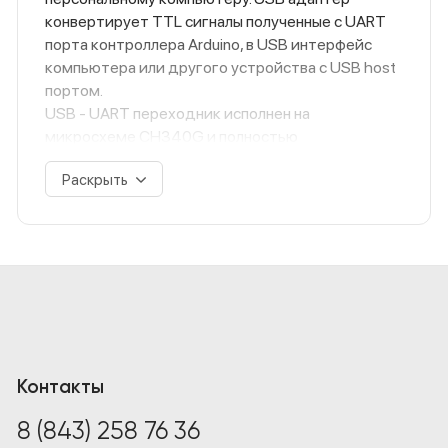
конвертирует TTL сигналы полученные с UART
порта контроллера Arduino, в USB интерфейс
компьютера или другого устройства с USB host
портом.
USB - UART переходник исполнен на
микросхеме CH340G и полностью
поддерживает спецификации USB 2.0. Модуль
Раскрыть
преобразователя имеет 6 выводов для
подключения к внешним устройствам: 5 В, VCC,
3,3 В, TXD, RXD, GND и перемычку, которая
подключена на выводы TXD и RXD. Для того что
бы можно было проверить USB переходник, в
режиме эха, не подключая его к каким либо
приборам. CH340 работает на всех
операционных системах включая Windows 10.
Контакты
8 (843) 258 76 36